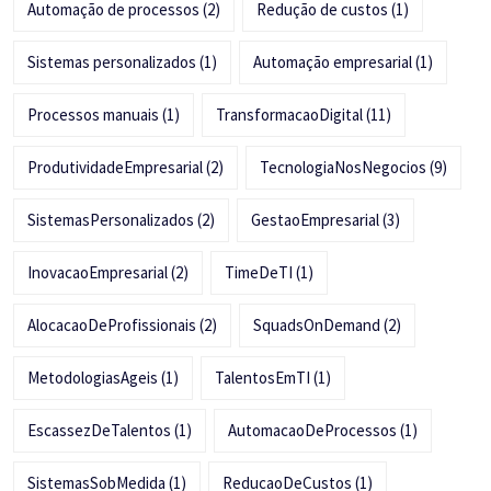
Automação de processos
(2)
Redução de custos
(1)
Sistemas personalizados
(1)
Automação empresarial
(1)
Processos manuais
(1)
TransformacaoDigital
(11)
ProdutividadeEmpresarial
(2)
TecnologiaNosNegocios
(9)
SistemasPersonalizados
(2)
GestaoEmpresarial
(3)
InovacaoEmpresarial
(2)
TimeDeTI
(1)
AlocacaoDeProfissionais
(2)
SquadsOnDemand
(2)
MetodologiasAgeis
(1)
TalentosEmTI
(1)
EscassezDeTalentos
(1)
AutomacaoDeProcessos
(1)
SistemasSobMedida
(1)
ReducaoDeCustos
(1)