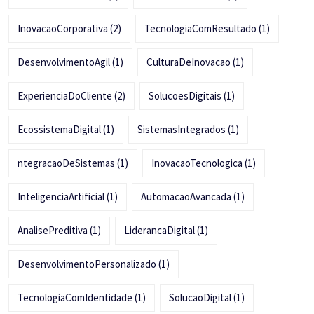
InovacaoCorporativa
(2)
TecnologiaComResultado
(1)
DesenvolvimentoAgil
(1)
CulturaDeInovacao
(1)
ExperienciaDoCliente
(2)
SolucoesDigitais
(1)
EcossistemaDigital
(1)
SistemasIntegrados
(1)
ntegracaoDeSistemas
(1)
InovacaoTecnologica
(1)
InteligenciaArtificial
(1)
AutomacaoAvancada
(1)
AnalisePreditiva
(1)
LiderancaDigital
(1)
DesenvolvimentoPersonalizado
(1)
TecnologiaComIdentidade
(1)
SolucaoDigital
(1)