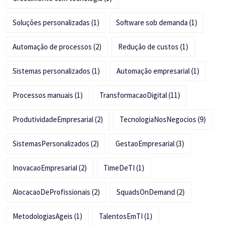
Soluções personalizadas
(1)
Software sob demanda
(1)
Automação de processos
(2)
Redução de custos
(1)
Sistemas personalizados
(1)
Automação empresarial
(1)
Processos manuais
(1)
TransformacaoDigital
(11)
ProdutividadeEmpresarial
(2)
TecnologiaNosNegocios
(9)
SistemasPersonalizados
(2)
GestaoEmpresarial
(3)
InovacaoEmpresarial
(2)
TimeDeTI
(1)
AlocacaoDeProfissionais
(2)
SquadsOnDemand
(2)
MetodologiasAgeis
(1)
TalentosEmTI
(1)