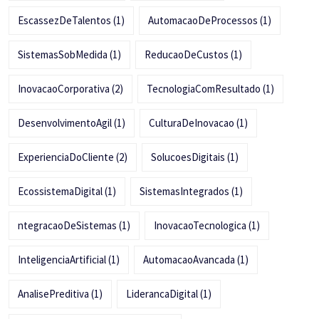
EscassezDeTalentos
(1)
AutomacaoDeProcessos
(1)
SistemasSobMedida
(1)
ReducaoDeCustos
(1)
InovacaoCorporativa
(2)
TecnologiaComResultado
(1)
DesenvolvimentoAgil
(1)
CulturaDeInovacao
(1)
ExperienciaDoCliente
(2)
SolucoesDigitais
(1)
EcossistemaDigital
(1)
SistemasIntegrados
(1)
ntegracaoDeSistemas
(1)
InovacaoTecnologica
(1)
InteligenciaArtificial
(1)
AutomacaoAvancada
(1)
AnalisePreditiva
(1)
LiderancaDigital
(1)