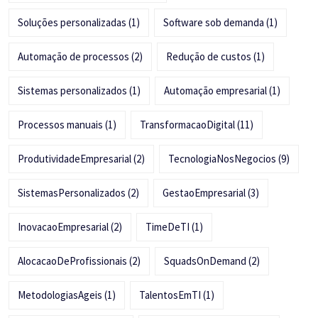
Soluções personalizadas
(1)
Software sob demanda
(1)
Automação de processos
(2)
Redução de custos
(1)
Sistemas personalizados
(1)
Automação empresarial
(1)
Processos manuais
(1)
TransformacaoDigital
(11)
ProdutividadeEmpresarial
(2)
TecnologiaNosNegocios
(9)
SistemasPersonalizados
(2)
GestaoEmpresarial
(3)
InovacaoEmpresarial
(2)
TimeDeTI
(1)
AlocacaoDeProfissionais
(2)
SquadsOnDemand
(2)
MetodologiasAgeis
(1)
TalentosEmTI
(1)