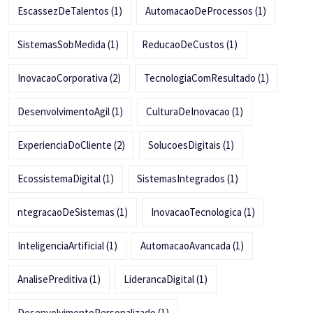
EscassezDeTalentos
(1)
AutomacaoDeProcessos
(1)
SistemasSobMedida
(1)
ReducaoDeCustos
(1)
InovacaoCorporativa
(2)
TecnologiaComResultado
(1)
DesenvolvimentoAgil
(1)
CulturaDeInovacao
(1)
ExperienciaDoCliente
(2)
SolucoesDigitais
(1)
EcossistemaDigital
(1)
SistemasIntegrados
(1)
ntegracaoDeSistemas
(1)
InovacaoTecnologica
(1)
InteligenciaArtificial
(1)
AutomacaoAvancada
(1)
AnalisePreditiva
(1)
LiderancaDigital
(1)
DesenvolvimentoPersonalizado
(1)