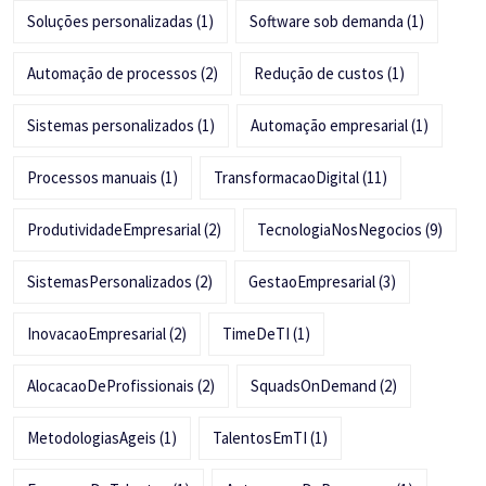
Soluções personalizadas
(1)
Software sob demanda
(1)
Automação de processos
(2)
Redução de custos
(1)
Sistemas personalizados
(1)
Automação empresarial
(1)
Processos manuais
(1)
TransformacaoDigital
(11)
ProdutividadeEmpresarial
(2)
TecnologiaNosNegocios
(9)
SistemasPersonalizados
(2)
GestaoEmpresarial
(3)
InovacaoEmpresarial
(2)
TimeDeTI
(1)
AlocacaoDeProfissionais
(2)
SquadsOnDemand
(2)
MetodologiasAgeis
(1)
TalentosEmTI
(1)