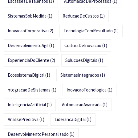
EscassezDeTalentos
(1)
AutomacaoDeProcessos
(1)
SistemasSobMedida
(1)
ReducaoDeCustos
(1)
InovacaoCorporativa
(2)
TecnologiaComResultado
(1)
DesenvolvimentoAgil
(1)
CulturaDeInovacao
(1)
ExperienciaDoCliente
(2)
SolucoesDigitais
(1)
EcossistemaDigital
(1)
SistemasIntegrados
(1)
ntegracaoDeSistemas
(1)
InovacaoTecnologica
(1)
InteligenciaArtificial
(1)
AutomacaoAvancada
(1)
AnalisePreditiva
(1)
LiderancaDigital
(1)
DesenvolvimentoPersonalizado
(1)