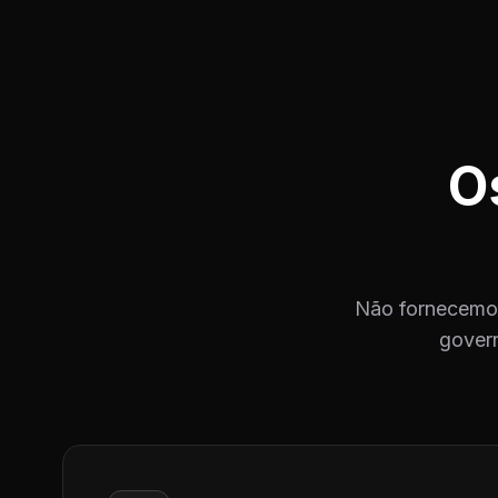
O
Não fornecemos
govern