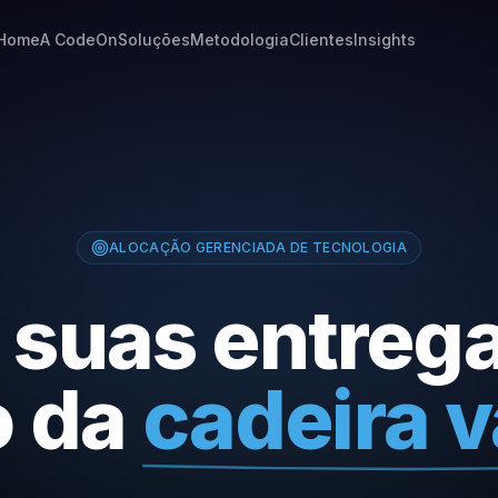
Home
A CodeOn
Soluções
Metodologia
Clientes
Insights
ALOCAÇÃO GERENCIADA DE TECNOLOGIA
 suas entreg
o da
cadeira v