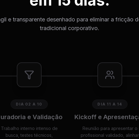
em 15 dias.
il e transparente desenhado para eliminar a fricção 
tradicional corporativo.
DIA 02 A 10
DIA 11 A 14
uradoria e Validação
Kickoff e Apresentaç
Trabalho interno intenso de
Reunião para apresentar o
busca, testes técnicos,
profissional validado, alinhar