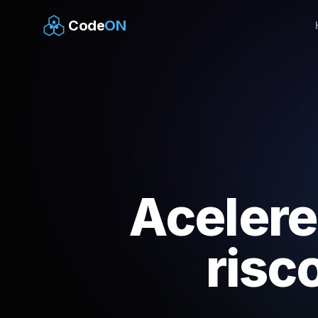
Code
ON
Acelere
risc