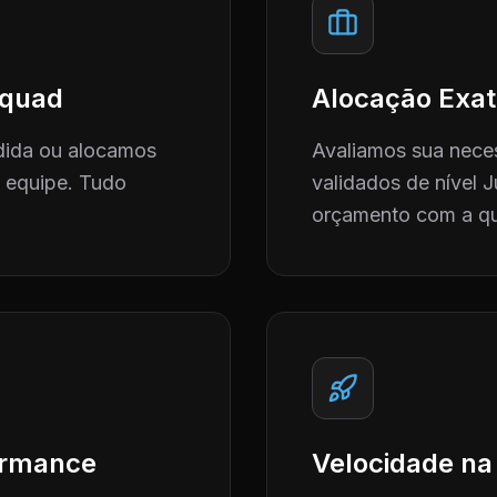
 Squad
Alocação Exat
dida ou alocamos
Avaliamos sua neces
a equipe. Tudo
validados de nível J
orçamento com a qu
formance
Velocidade na