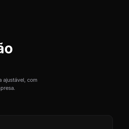
ão
 ajustável, com
mpresa.