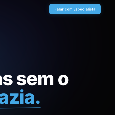
Falar com Especialista
as sem o
azia.