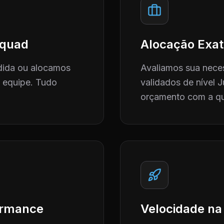
 Squad
Alocação Exat
dida ou alocamos
Avaliamos sua neces
a equipe. Tudo
validados de nível J
orçamento com a qu
formance
Velocidade na