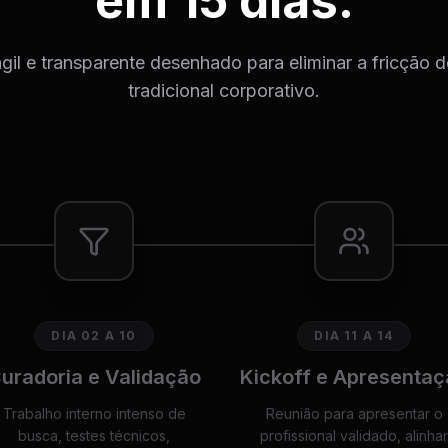
em 15 dias.
il e transparente desenhado para eliminar a fricção 
tradicional corporativo.
DIA 02 A 10
DIA 11 A 14
uradoria e Validação
Kickoff e Apresentaç
Trabalho interno intenso de
Reunião para apresentar o
busca, testes técnicos,
profissional validado, alinhar