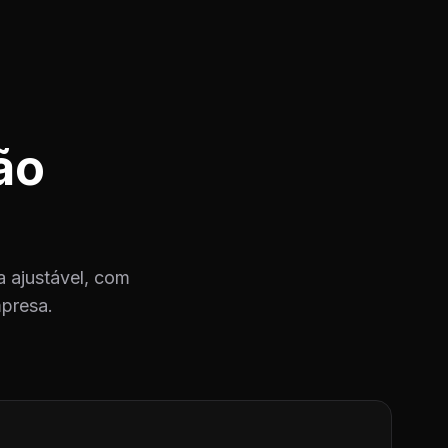
ão
 ajustável, com
mpresa.