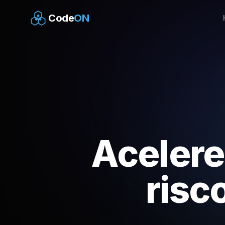
Code
ON
Acelere
risc