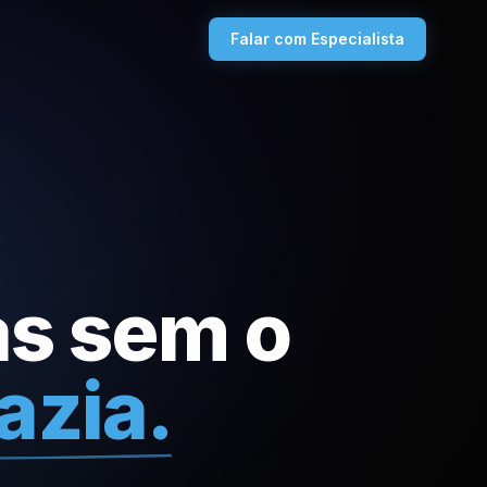
Falar com Especialista
as sem o
azia.