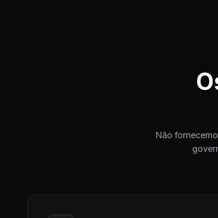
O
Não fornecemos
govern