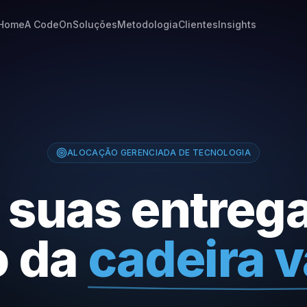
Home
A CodeOn
Soluções
Metodologia
Clientes
Insights
ALOCAÇÃO GERENCIADA DE TECNOLOGIA
 suas entreg
o da
cadeira v