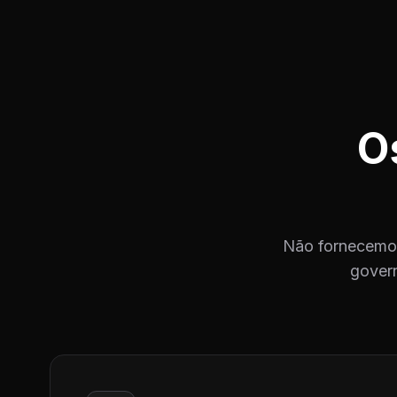
O
Não fornecemos
govern