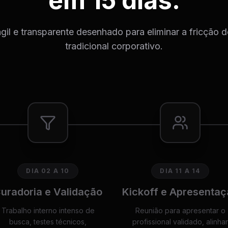
em 15 dias.
il e transparente desenhado para eliminar a fricção 
tradicional corporativo.
DIA 02 A 10
DIA 11 A 14
uradoria e Validação
Kickoff e Apresentaç
Trabalho interno intenso de
Reunião para apresentar o
busca, testes técnicos,
profissional validado, alinhar