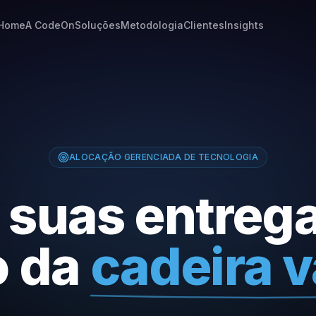
Home
A CodeOn
Soluções
Metodologia
Clientes
Insights
ALOCAÇÃO GERENCIADA DE TECNOLOGIA
 suas entreg
o da
cadeira v