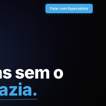
Falar com Especialista
as sem o
azia.