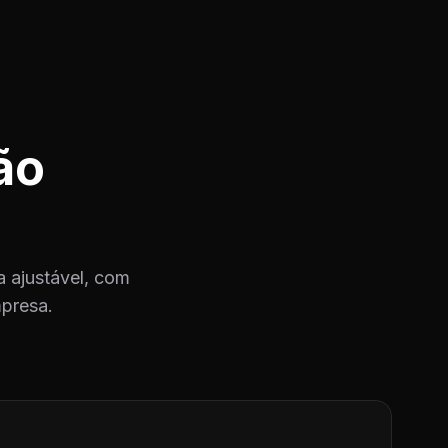
ão
 ajustável, com
mpresa.