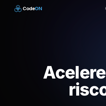
Code
ON
Acelere
risc