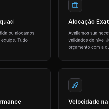
 Squad
Alocação Exat
dida ou alocamos
Avaliamos sua neces
a equipe. Tudo
validados de nível J
orçamento com a qu
formance
Velocidade na