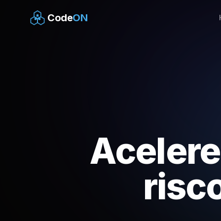
Code
ON
Acelere
risc