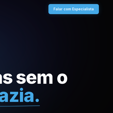
Falar com Especialista
as sem o
azia.