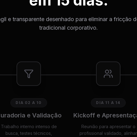
em 15 dias.
il e transparente desenhado para eliminar a fricção 
tradicional corporativo.
DIA 02 A 10
DIA 11 A 14
uradoria e Validação
Kickoff e Apresentaç
Trabalho interno intenso de
Reunião para apresentar o
busca, testes técnicos,
profissional validado, alinhar