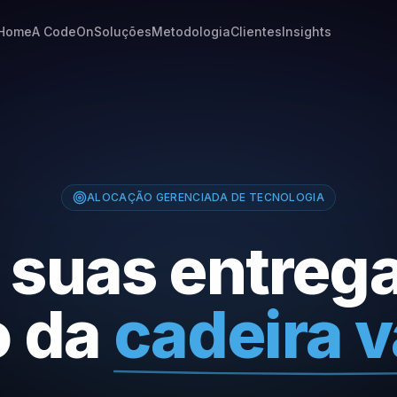
Home
A CodeOn
Soluções
Metodologia
Clientes
Insights
ALOCAÇÃO GERENCIADA DE TECNOLOGIA
 suas entreg
o da
cadeira v