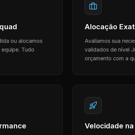
 Squad
Alocação Exat
dida ou alocamos
Avaliamos sua neces
a equipe. Tudo
validados de nível J
orçamento com a qu
formance
Velocidade na