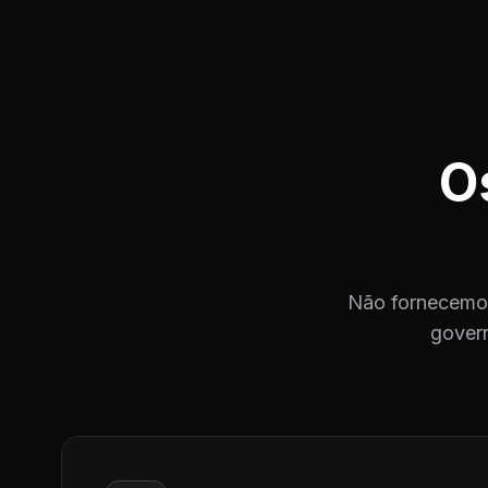
O
Não fornecemos
govern