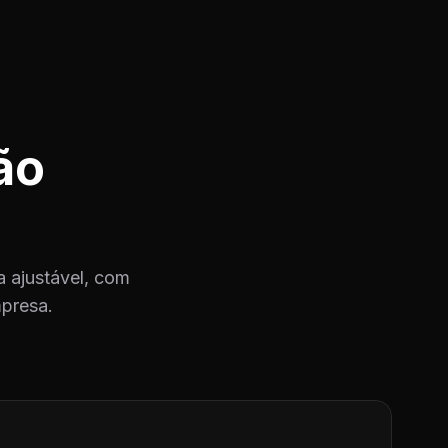
ão
 ajustável, com
mpresa.