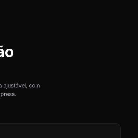
ão
 ajustável, com
mpresa.