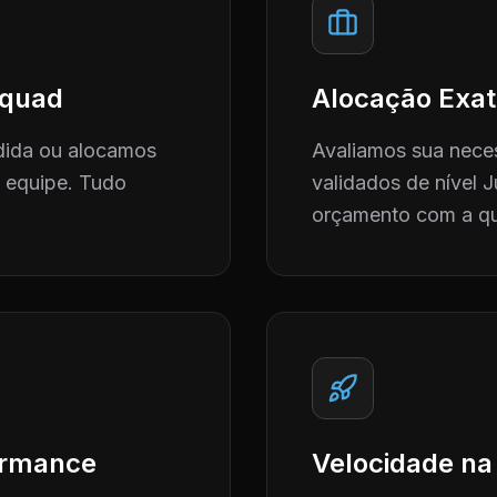
 Squad
Alocação Exat
dida ou alocamos
Avaliamos sua neces
a equipe. Tudo
validados de nível J
orçamento com a qu
formance
Velocidade na