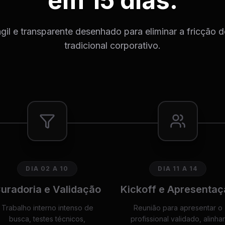
em 15 dias.
il e transparente desenhado para eliminar a fricção 
tradicional corporativo.
DIA 02 A 10
DIA 11 A 14
uradoria e Validação
Kickoff e Apresentaç
Trabalho interno intenso de
Reunião para apresentar o
busca, testes técnicos,
profissional validado, alinhar