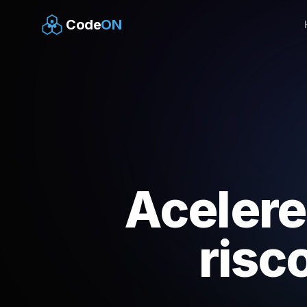
Code
ON
Acelere
risc