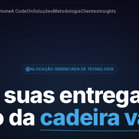
Home
A CodeOn
Soluções
Metodologia
Clientes
Insights
ALOCAÇÃO GERENCIADA DE TECNOLOGIA
 suas entreg
o da
cadeira v