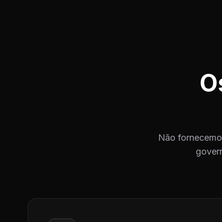
O
Não fornecemos
govern