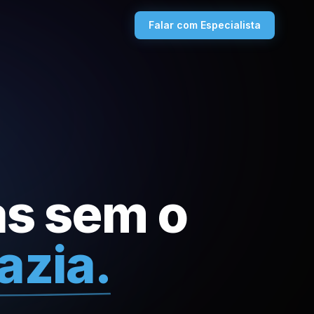
Falar com Especialista
as sem o
azia.