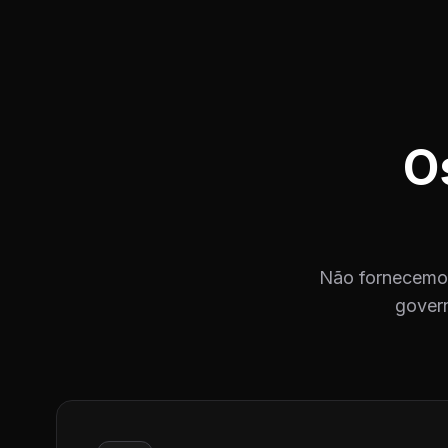
O
Não fornecemos
govern