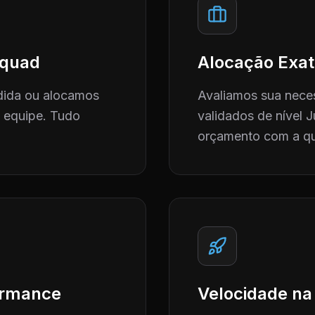
 Squad
Alocação Exat
dida ou alocamos
Avaliamos sua neces
a equipe. Tudo
validados de nível J
orçamento com a qu
formance
Velocidade na