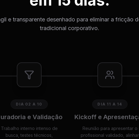
em 15 dias.
il e transparente desenhado para eliminar a fricção 
tradicional corporativo.
DIA 02 A 10
DIA 11 A 14
uradoria e Validação
Kickoff e Apresentaç
Trabalho interno intenso de
Reunião para apresentar o
busca, testes técnicos,
profissional validado, alinhar