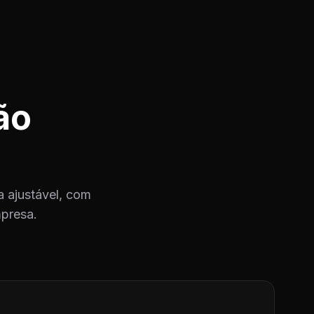
ão
 ajustável, com
mpresa.