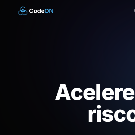
Code
ON
Acelere
risc