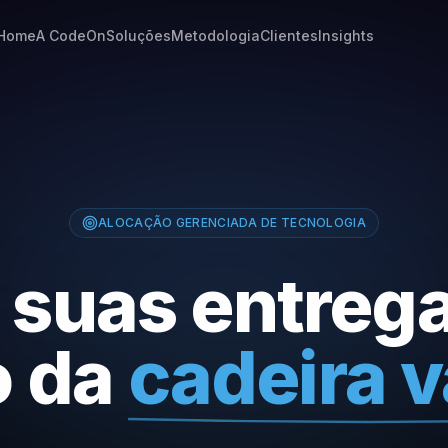
Home
A CodeOn
Soluções
Metodologia
Clientes
Insights
ALOCAÇÃO GERENCIADA DE TECNOLOGIA
 suas entreg
o da
cadeira v