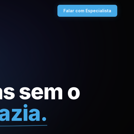
Falar com Especialista
as sem o
azia.