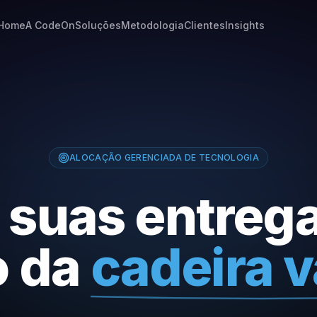
Home
A CodeOn
Soluções
Metodologia
Clientes
Insights
ALOCAÇÃO GERENCIADA DE TECNOLOGIA
 suas entreg
o da
cadeira v