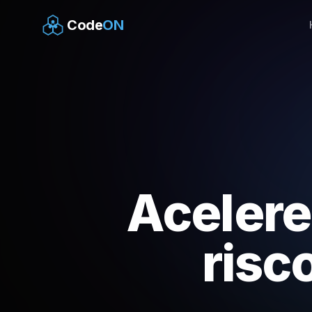
Code
ON
Acelere
risc