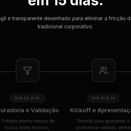
em 15 dias.
il e transparente desenhado para eliminar a fricção 
tradicional corporativo.
DIA 02 A 10
DIA 11 A 14
uradoria e Validação
Kickoff e Apresentaç
Trabalho interno intenso de
Reunião para apresentar o
busca, testes técnicos,
profissional validado, alinhar