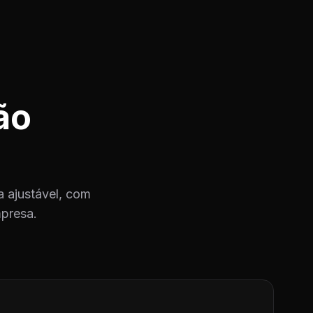
ão
 ajustável, com
mpresa.