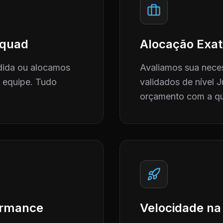
 Squad
Alocação Exat
dida ou alocamos
Avaliamos sua neces
a equipe. Tudo
validados de nível J
orçamento com a qu
formance
Velocidade na