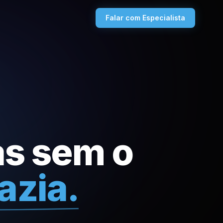
Falar com Especialista
as sem o
azia.