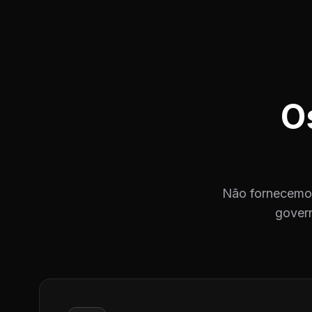
O
Não fornecemos
govern