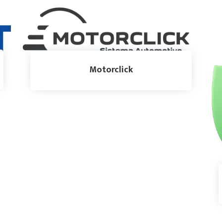
Motorclick
Motorclick