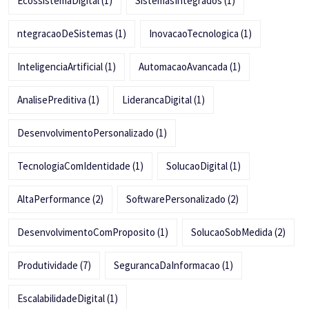
EcossistemaDigital
(1)
SistemasIntegrados
(1)
ntegracaoDeSistemas
(1)
InovacaoTecnologica
(1)
InteligenciaArtificial
(1)
AutomacaoAvancada
(1)
AnalisePreditiva
(1)
LiderancaDigital
(1)
DesenvolvimentoPersonalizado
(1)
TecnologiaComIdentidade
(1)
SolucaoDigital
(1)
AltaPerformance
(2)
SoftwarePersonalizado
(2)
DesenvolvimentoComProposito
(1)
SolucaoSobMedida
(2)
Produtividade
(7)
SegurancaDaInformacao
(1)
EscalabilidadeDigital
(1)