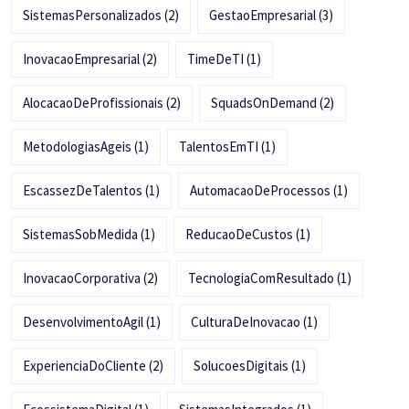
SistemasPersonalizados
(2)
GestaoEmpresarial
(3)
InovacaoEmpresarial
(2)
TimeDeTI
(1)
AlocacaoDeProfissionais
(2)
SquadsOnDemand
(2)
MetodologiasAgeis
(1)
TalentosEmTI
(1)
EscassezDeTalentos
(1)
AutomacaoDeProcessos
(1)
SistemasSobMedida
(1)
ReducaoDeCustos
(1)
InovacaoCorporativa
(2)
TecnologiaComResultado
(1)
DesenvolvimentoAgil
(1)
CulturaDeInovacao
(1)
ExperienciaDoCliente
(2)
SolucoesDigitais
(1)