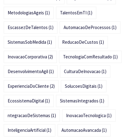
MetodologiasAgeis
(1)
TalentosEmTI
(1)
EscassezDeTalentos
(1)
AutomacaoDeProcessos
(1)
SistemasSobMedida
(1)
ReducaoDeCustos
(1)
InovacaoCorporativa
(2)
TecnologiaComResultado
(1)
DesenvolvimentoAgil
(1)
CulturaDeInovacao
(1)
ExperienciaDoCliente
(2)
SolucoesDigitais
(1)
EcossistemaDigital
(1)
SistemasIntegrados
(1)
ntegracaoDeSistemas
(1)
InovacaoTecnologica
(1)
InteligenciaArtificial
(1)
AutomacaoAvancada
(1)