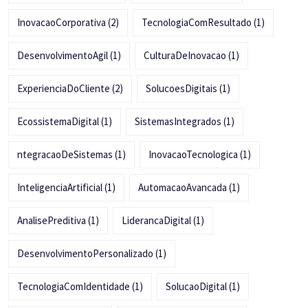
InovacaoCorporativa
(2)
TecnologiaComResultado
(1)
DesenvolvimentoAgil
(1)
CulturaDeInovacao
(1)
ExperienciaDoCliente
(2)
SolucoesDigitais
(1)
EcossistemaDigital
(1)
SistemasIntegrados
(1)
ntegracaoDeSistemas
(1)
InovacaoTecnologica
(1)
InteligenciaArtificial
(1)
AutomacaoAvancada
(1)
AnalisePreditiva
(1)
LiderancaDigital
(1)
DesenvolvimentoPersonalizado
(1)
TecnologiaComIdentidade
(1)
SolucaoDigital
(1)