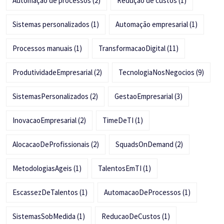
Automação de processos
(2)
Redução de custos
(1)
Sistemas personalizados
(1)
Automação empresarial
(1)
Processos manuais
(1)
TransformacaoDigital
(11)
ProdutividadeEmpresarial
(2)
TecnologiaNosNegocios
(9)
SistemasPersonalizados
(2)
GestaoEmpresarial
(3)
InovacaoEmpresarial
(2)
TimeDeTI
(1)
AlocacaoDeProfissionais
(2)
SquadsOnDemand
(2)
MetodologiasAgeis
(1)
TalentosEmTI
(1)
EscassezDeTalentos
(1)
AutomacaoDeProcessos
(1)
SistemasSobMedida
(1)
ReducaoDeCustos
(1)