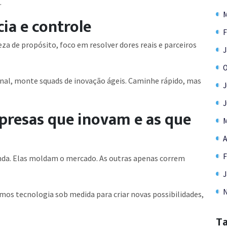
.
M
ia e controle
F
za de propósito, foco em resolver dores reais e parceiros
J
O
al, monte squads de inovação ágeis. Caminhe rápido, mas
J
J
presas que inovam e as que
M
A
F
nda. Elas moldam o mercado. As outras apenas correm
J
N
os tecnologia sob medida para criar novas possibilidades,
T