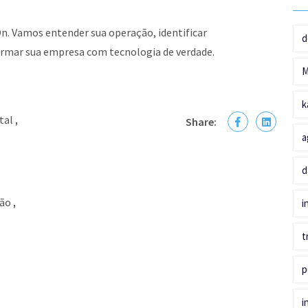
. Vamos entender sua operação, identificar
d
rmar sua empresa com tecnologia de verdade.
k
tal
,
Share:
a
d
ção
,
i
t
p
i