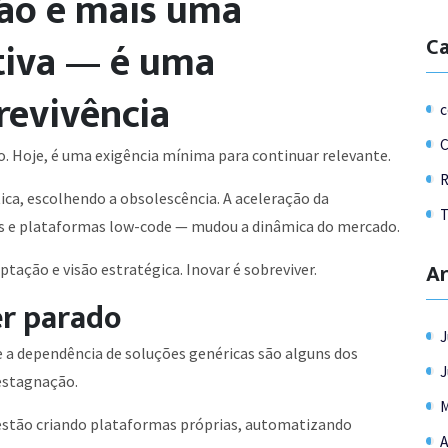
não é mais uma
Ca
iva — é uma
revivência
c
C
o. Hoje, é uma exigência mínima para continuar relevante.
R
ca, escolhendo a obsolescência. A aceleração da
T
 e plataformas low-code — mudou a dinâmica do mercado.
Ar
tação e visão estratégica. Inovar é sobreviver.
er parado
J
 a dependência de soluções genéricas são alguns dos
J
estagnação.
M
 estão criando plataformas próprias, automatizando
A