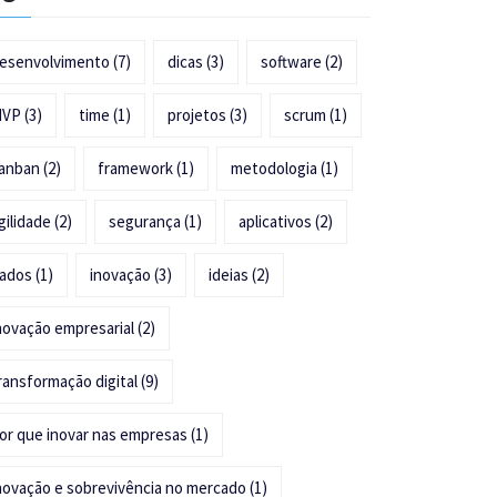
esenvolvimento
(7)
dicas
(3)
software
(2)
MVP
(3)
time
(1)
projetos
(3)
scrum
(1)
anban
(2)
framework
(1)
metodologia
(1)
gilidade
(2)
segurança
(1)
aplicativos
(2)
ados
(1)
inovação
(3)
ideias
(2)
novação empresarial
(2)
ransformação digital
(9)
or que inovar nas empresas
(1)
novação e sobrevivência no mercado
(1)