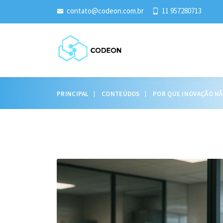
contato@codeon.com.br
11 957280713
PRINCIPAL
CONTEÚDOS
POR QUE INOVAÇÃO NÃ