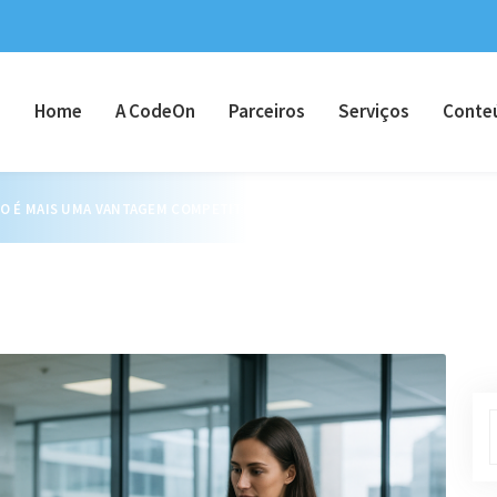
Home
A CodeOn
Parceiros
Serviços
Conte
O É MAIS UMA VANTAGEM COMPETITIVA — É UMA NECESSIDADE DE SOBREV