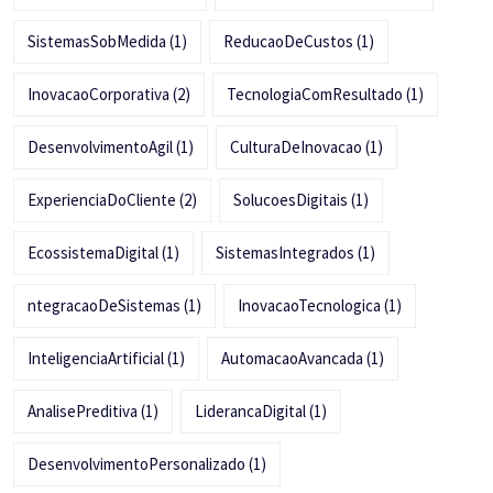
SistemasSobMedida
(1)
ReducaoDeCustos
(1)
InovacaoCorporativa
(2)
TecnologiaComResultado
(1)
DesenvolvimentoAgil
(1)
CulturaDeInovacao
(1)
ExperienciaDoCliente
(2)
SolucoesDigitais
(1)
EcossistemaDigital
(1)
SistemasIntegrados
(1)
ntegracaoDeSistemas
(1)
InovacaoTecnologica
(1)
InteligenciaArtificial
(1)
AutomacaoAvancada
(1)
AnalisePreditiva
(1)
LiderancaDigital
(1)
DesenvolvimentoPersonalizado
(1)