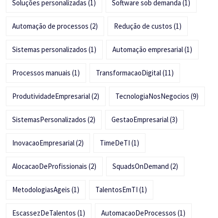
Soluções personalizadas
(1)
Software sob demanda
(1)
Automação de processos
(2)
Redução de custos
(1)
Sistemas personalizados
(1)
Automação empresarial
(1)
Processos manuais
(1)
TransformacaoDigital
(11)
ProdutividadeEmpresarial
(2)
TecnologiaNosNegocios
(9)
SistemasPersonalizados
(2)
GestaoEmpresarial
(3)
InovacaoEmpresarial
(2)
TimeDeTI
(1)
AlocacaoDeProfissionais
(2)
SquadsOnDemand
(2)
MetodologiasAgeis
(1)
TalentosEmTI
(1)
EscassezDeTalentos
(1)
AutomacaoDeProcessos
(1)