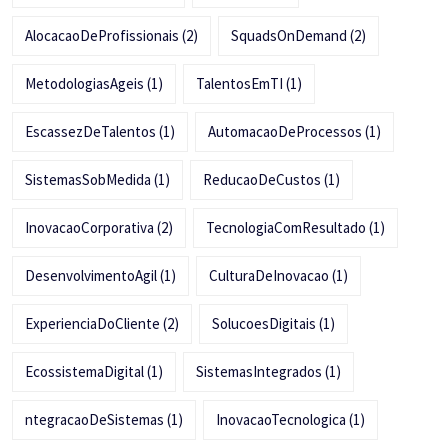
AlocacaoDeProfissionais
(2)
SquadsOnDemand
(2)
MetodologiasAgeis
(1)
TalentosEmTI
(1)
EscassezDeTalentos
(1)
AutomacaoDeProcessos
(1)
SistemasSobMedida
(1)
ReducaoDeCustos
(1)
InovacaoCorporativa
(2)
TecnologiaComResultado
(1)
DesenvolvimentoAgil
(1)
CulturaDeInovacao
(1)
ExperienciaDoCliente
(2)
SolucoesDigitais
(1)
EcossistemaDigital
(1)
SistemasIntegrados
(1)
ntegracaoDeSistemas
(1)
InovacaoTecnologica
(1)