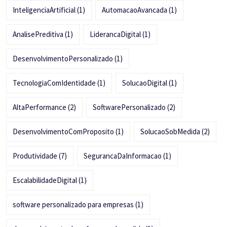
InteligenciaArtificial
(1)
AutomacaoAvancada
(1)
AnalisePreditiva
(1)
LiderancaDigital
(1)
DesenvolvimentoPersonalizado
(1)
TecnologiaComIdentidade
(1)
SolucaoDigital
(1)
AltaPerformance
(2)
SoftwarePersonalizado
(2)
DesenvolvimentoComProposito
(1)
SolucaoSobMedida
(2)
Produtividade
(7)
SegurancaDaInformacao
(1)
EscalabilidadeDigital
(1)
software personalizado para empresas
(1)