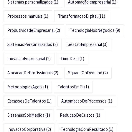
Sistemas personalizados
(1)
Automação empresarial
(1)
Processos manuais
(1)
TransformacaoDigital
(11)
ProdutividadeEmpresarial
(2)
TecnologiaNosNegocios
(9)
SistemasPersonalizados
(2)
GestaoEmpresarial
(3)
InovacaoEmpresarial
(2)
TimeDeTI
(1)
AlocacaoDeProfissionais
(2)
SquadsOnDemand
(2)
MetodologiasAgeis
(1)
TalentosEmTI
(1)
EscassezDeTalentos
(1)
AutomacaoDeProcessos
(1)
SistemasSobMedida
(1)
ReducaoDeCustos
(1)
InovacaoCorporativa
(2)
TecnologiaComResultado
(1)