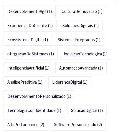
DesenvolvimentoAgil
(1)
CulturaDeInovacao
(1)
ExperienciaDoCliente
(2)
SolucoesDigitais
(1)
EcossistemaDigital
(1)
SistemasIntegrados
(1)
ntegracaoDeSistemas
(1)
InovacaoTecnologica
(1)
InteligenciaArtificial
(1)
AutomacaoAvancada
(1)
AnalisePreditiva
(1)
LiderancaDigital
(1)
DesenvolvimentoPersonalizado
(1)
TecnologiaComIdentidade
(1)
SolucaoDigital
(1)
AltaPerformance
(2)
SoftwarePersonalizado
(2)